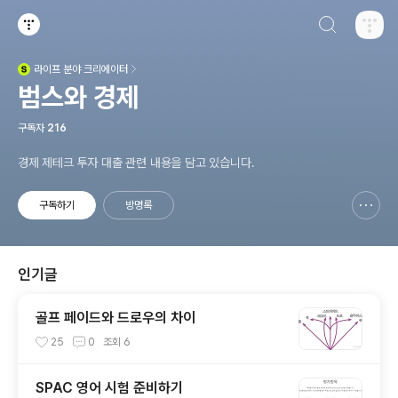
검색하기
티스토리
라이프
분야 크리에이터
(새창열림)
범스와 경제
구독자
216
경제 제테크 투자 대출 관련 내용을 담고 있습니다.
구독하기
방명록
신고하기 레이어
열기
인기글
골프 페이드와 드로우의 차이
25
0
조회
6
SPAC 영어 시험 준비하기