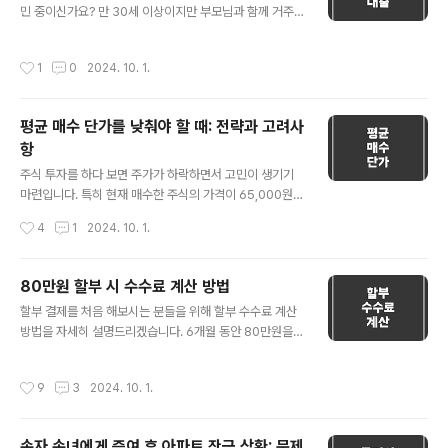
자): • 소득세 및 주민세: 일반적으로 고용주가 원천징수하
민 중이신가요? 만 30세 이상이지만 부모님과 함께 거주
여 세금을 납부합니다. 📌 프리랜서나 계약직 (사업소득
중이라 세대주가 아니어서 대출 신청에 어려움을 겪고 계
자): • 소득세 및 주민세: 원천징수의 의미로 3.3%가 공제
신다면, 이 블로그 글은 세대주 전환과 관련된 주요 정보를
작성시간
1
0
2024. 10. 1.
됩니다.• 따라서,..
제공해 드립니다. 💡 세대주 변경 시점대출 신청 시점에서
세대주가 되면 되는지, 아니면 일정 기간 세대주 기간이 필
요한지에 대해 알아보겠습니다. 대부분의 대출 신청 절차
평균 매수 단가를 낮춰야 할 때: 전략과 고려사
에서는 신청 시점에서 세대주인지 여부만을 확인합니
항
다. 특별히 세대주로서 일정 기간을 요구하는 경우는 드뭅
글 내용
니다. 따라서 대출 신청 직전에 세대주로 변경되면 대출 신
주식 투자를 하다 보면 주가가 하락하면서 고민이 생기기
청 과정에서 문제가 생기지 않을 확률이 높습니다. 💡 세대
마련입니다. 특히 현재 매수한 주식의 가격이 65,000원인
주 변경 방법세대주 변경 방법은 비교적 간단합니다. 몇 가
데, 앞으로 금년 내에 반등이 어렵다고 예상될 경우 추가 매
작성시간
4
1
2024. 10. 1.
지 기본 절차만 따르면 됩니다. 1.관할..
수를 통해 평균 매수 단가를 낮추는 전략을 선택할 수 있습
니다. 이번 글에서는 평균 매수 단가를 낮추는 것이 무엇인
지, 어떤 경우에 이 전략이 효과적인지 알아보겠습니다. 💡
80만원 할부 시 수수료 계산 방법
평균 매수 단가란? 평균 매수 단가는 투자자가 보유한 특정
글 내용
할부 결제를 처음 해보시는 분들을 위해 할부 수수료 계산
주식의 평균 구매 가격을 의미합니다. 이는 주식을 몇 번에
방법을 자세히 설명드리겠습니다. 6개월 동안 80만원을
나누어 구매할 때 총 구매 비용을 총 구매 주식 수로 나눈
분할 납부할 경우, 수수료가 19.5%라면 어떻게 총 금액이
값입니다. 예를 들어, 주식을 두 번에 걸쳐 각각 10,000원
계산되는지 알아보겠습니다. 💡 할부 수수료의 기본 개념
과 20,000원에 동일한 수량만큼 구매했다면 평균 매수 단
작성시간
9
3
2024. 10. 1.
먼저, 할부 수수료는 전체 금액의 일정 비율로 계산되며, 이
가는 15,000원이 됩니다. 이 전략은 주가가 일시적으로
는 월마다 분할되는데, 나중에 지불해야 할 추가 금액이 전
하락했..
체 구매 비용에 더해집니다. 19.5%는 연간 기준이므로, 할
손자 손녀에게 증여 후 아파트 잔금 상환: 문제