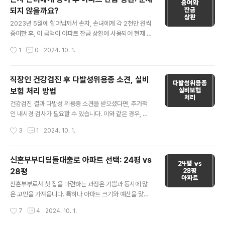
부 개월 수에 따라 적절히 나누어 계산해야 합니다. 💡 80
되지 않을까요?
만원 6개월 할부 시 수수료 계산수수료가 19.5%일 때, 이
글 내용
를 6개월로 계산하면 다음과 같은 단계를 통해 실제 지불
2023년 5월에 할머님께서 손자, 손녀에게 각 2천만 원씩
해야 하는 총 금액을 알 수 있습니다. 1.월간 수수료율 계
증여한 후, 이 금액이 아파트 잔금 상환에 사용되어 현재 아
산 • 연간 수수료율: 19.5% • 월간 수수료율: 19...
이들 계좌에 돈이 없는 상황이군요. 또한, 남편(아들)도 5
작성시간
1
0
2024. 10. 1.
천만 원을 증여받아 신고했으며, 손자가 향후 성인이 되었
을 때 추가 증여 계획도 고려 중이신데요. 이 블로그 글에서
는 이러한 상황에 대해 자세히 설명해드리겠습니다. 💡 증
직장인 건강검진 후 다발성위용종 소견, 실비
여 후 자금 사용: 문제가 될까요?증여 후 자금을 어떻게 사
보험 처리 방법
용하느냐는 상관없이, 증여세 신고와 납부가 정확하게 이
글 내용
루어졌다면 법적으로 문제가 되지 않습니다. 중요한 것은
건강검진 결과 다발성 위용종 소견을 받으셨다면, 추가적
증여 사실을 세무 당국에 누락 없이 신고하고 이에 따른 세
인 내시경 검사가 필요할 수 있습니다. 이와 같은 경우, 많
금을 정확하게 납부하는 것입니다. 다만, 자금 사용 내역이
은 분들이 실비보험 처리를 고려하게 됩니다. 하지만 실비
작성시간
3
1
2024. 10. 1.
명확하지 않거나 증여자의 의사와 다른 용도로 사용되었다
보험을 효율적으로 활용하기 위해서는 몇 가지 주의할 점
면, 추후 세무 조사가 ..
이 있습니다. 위용종이란?다발성 위용종은 위 내벽에 발생
하는 양성 종양으로, 크기와 개수에 따라 증상이 다양할 수
신혼부부디딤돌대출로 아파트 선택: 24평 vs
있습니다. 대체로 증상이 없는 경우가 많지만, 위장 장애,
28평
통증, 출혈 등을 야기할 수 있습니다. 이로 인해 정확한 진
글 내용
단과 치료가 필요합니다. 적용 조건실비보험은 의사의 처
신혼부부로서 첫 집을 마련하는 과정은 기쁨과 동시에 많
방에 따른 검사와 치료에 대해 비용을 보장해줍니다. 하지
은 고민을 가져옵니다. 특히나 아파트 크기와 예산을 맞추
만 건강검진 결과를 바탕으로 한 추가 검사는 실비보험 적
는 문제는 더욱 신중하게 접근할 필요가 있습니다. 24평과
작성시간
7
4
2024. 10. 1.
용이 어려운 경우가 많습니다. 이는 보험사에서 건강검진
28평 사이에서 고민 중이라면 두 가지 선택지를 비교해 보
은 예방 차원의 검사로 보고 있기 때문입..
겠습니다. 💡 24평 아파트의 장점📌 경제적 여유24평 아