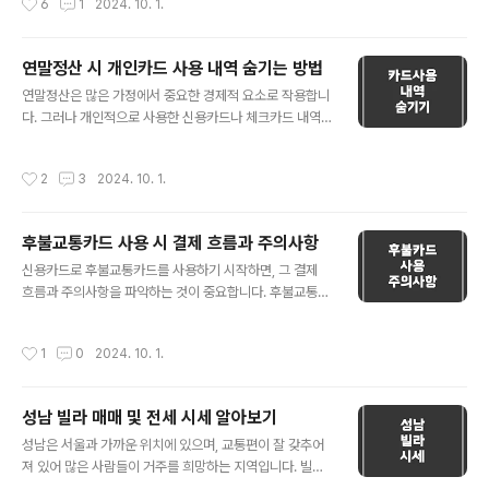
6
1
2024. 10. 1.
서 부모님이 등록해준 현금영수증 금..
떠오르고 있습니다. 현재 신탁건물에서 임차하고 있는 당
신의 상황을 중심으로, 이번 블로그 글에서는 재계약과 나
갈지의 선택을 어떻게 해야 할지에 대해 알아보겠습니
연말정산 시 개인카드 사용 내역 숨기는 방법
다. 💡 신탁건물과 재계약 시 주의사항 먼저 현재 신탁건물
글 내용
연말정산은 많은 가정에서 중요한 경제적 요소로 작용합니
에서 시행사의 동의서 없이 재계약한 경우를 고려해 봅시
다. 그러나 개인적으로 사용한 신용카드나 체크카드 내역
다. 신탁건물 임대 시 기존 임차인이 재계약을 할 때 중요한
을 숨기고 싶은 경우도 있을 수 있습니다. 이번 글에서는 연
것은 신탁회사의 동의서 여부입니다. 신탁회사의 동의서가
말정산 시 개인카드 사용 내역을 숨기는 방법에 대해 설명
없다면 임차계약이 무효로 간주될 가능성이 있어, 재계약
작성시간
2
3
2024. 10. 1.
드리겠습니다. 💡 개인카드 사용 내역 숨기기 위한 전략📌
을 하고 난 후에도 임대인(시행사 또는 건물주)로부터 보증
1.현금 사용가장 간단하고 기본적인 방법은 현금을 사용하
금을 돌려받지 못하는 상황이 발생할 수 있습니다..
는 것입니다. 신용카드나 체크카드 사용 내역은 금융기관
후불교통카드 사용 시 결제 흐름과 주의사항
을 통해 확인할 수 있지만, 현금 사용 내역은 그렇지 않습니
글 내용
다. 만약 비밀로 하고 싶은 지출이 있다면 현금을 사용하는
신용카드로 후불교통카드를 사용하기 시작하면, 그 결제
것이 좋습니다. 📌 2.별도의 개인카드 사용가족카드나 공
흐름과 주의사항을 파악하는 것이 중요합니다. 후불교통카
동으로 사용하는 카드 대신 개인 명의로 된 카드를 사용하
드는 대중교통 이용 시 신용카드로 교통비를 결제할 수 있
는 것도 좋은 방법입니다. 이렇게 하면 해당 카드의 사용 내
는 편리한 서비스입니다. 하지만 그 사용 내역이 카드 대금
작성시간
1
0
2024. 10. 1.
역은 카드 소유자의 정보만 포함..
결제일에 어떻게 반영되는지에 대해서 정확히 이해하는 것
이 필요합니다. 💡 후불교통카드의 결제 흐름 후불교통카
드를 사용하면, 교통비는 일정 기간 동안 누적되어 다음 결
성남 빌라 매매 및 전세 시세 알아보기
제 청구서에 포함됩니다. 일반적으로, 사용한 교통비는 해
글 내용
당 월의 신용카드 대금 결제일에 반영되지만, 이는 카드사
성남은 서울과 가까운 위치에 있으며, 교통편이 잘 갖추어
의 정책에 따라 다를 수 있습니다. 📌 예시 • 9월 5일: 후불
져 있어 많은 사람들이 거주를 희망하는 지역입니다. 빌라
교통카드로 첫 사용• 매달 14일: 카드대금 결제일 당신의
시세는 여러 요인에 따라 다르지만, 일반적인 매매가와 전