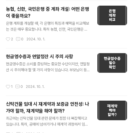
파트를 선택하면 중도금에서 1000만원의 여유가 생깁니
농협, 신한, 국민은행 중 계좌 개설: 어떤 은행
다. 이는 초기 입주 비용이나 가구 구입 등에 있어 추가적인
이 좋을까요?
경제적 여유를 제공하며, 만약 예기치 못한 지출이 발생하
글 내용
면 그에 대처할 수 있는 금전적 안전망이 됩니다. 📌 이자
은행 계좌를 개설할 때, 각 은행의 특징과 혜택을 비교해보
부담 감소대출 금액이 작아지므로 월 이자 부담이 감소합
는 것은 매우 중요합니다. 특히 농협, 신한, 국민은행은 국
니다. 예를 들어, 2% 이자율을 가정한다면 4000만원의
내에서 가장 인기 있는 은행 중 일부입니다. 이 글에서는 각
작성시간
2
0
2024. 10. 1.
차이는 연간 이자에 약 80만원, 매월 약 6.7만원의 차이를
은행의 특징과 여러 장단점을 비교하여 어떤 은행이 가장
만듭니다. 이는 매달..
적합한지 알아보겠습니다. 💡 농협은행(NH농협) 📌 장점
1.농촌지원: 농협은행은 농업 지원과 지역 경제 활성화를
현금영수증과 연말정산 시 주의 사항
목적으로 설립되었습니다. 농업인이나 농업 사업 관련 업
글 내용
현금영수증은 소비를 증빙하는 중요한 수단이지만, 연말정
무를 주로 하는 사람에게 적합합니다.2.광범위한 지점망:
산 시 주의해야 할 몇 가지 사항이 있습니다. 부모님이 등록
농협은 전국적으로 광범위한 지점망을 보유하고 있어, 지
해주시는 현금영수증이 어떻게 처리되는지, 그리고 그로
방에서도 쉽게 접근할 수 있습니다.3.다양한 금융서비스:
인해 생길 수 있는 문제점들을 알아보겠습니다. 💡 부모님
금융상품과 서비스가 다양하며 특히 농업과 관련된 금융서
작성시간
1
0
2024. 10. 1.
이 등록해주는 현금영수증의 처리 부모님이 자녀 명의로
비스가 강점입니다. 📌 단점1.도시에서는 상대적 비인기:
현금영수증을 발급받는 경우, 그 금액은 자녀의 소비로 간
도시에서는 상대적으로 다른 은..
주됩니다. 이 현금영수증 금액은 자산으로 잡히거나 증여
신탁건물 임대 시 재계약과 보증금 안전성: 나
로 취급되지 않습니다. 다만, 연말정산 시 공제를 받기 위해
가야 할까, 재계약을 해야 할까?
서는 몇 가지 기준을 충족해야 합니다. 그래서 소비가 실제
글 내용
로 본인의 소비인지, 그리고 어떤 항목으로 공제를 받을 것
최근에는 신탁건물 임대 관련 문제가 점점 더 복잡해지고
인지에 대한 이해가 필요합니다. 💡 연봉 대비 지출의 합이
있습니다. 특히, 공매에 넘어가거나 재계약 과정에서 임차
높을 때의 문제점 연봉이 예를 들어 3,000만원인 상황에
인으로서 보증금을 안전하게 보호받는 것이 중요한 이슈로
작성시간