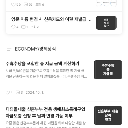
56
52
조회
6
영문 이름 변경 시 신용카드와 여권 재발급 절
차
4
1
조회
6
ECONOMY/경제상식
분류 전체보기
주요 글 목록
주휴수당을 포함한 총 지급 금액 계산하기
글 내용
시급 9,860원을 기준으로 주휴수당을 포함한 총 지급 금
액을 산출하는 방법을 함께 알아보겠습니다. 주휴수당 계
산이 복잡하게 느껴질 수 있지만, 이 블로그 글을 통해 쉽게
이해하고 직접 계산할 수 있게 도와드리겠습니다. 💡 근무
작성시간
4
3
2024. 10. 1.
시간 계산 우선 각 날짜별 근무 시간을 계산해 봅시다. • 9/
9: 3시간• 9/15: 6시간 30분• 9/16: 6시간• 9/17: 6시
간• 9/21: 4시간 30분• 9/23: 4시간• 9/26: 3시간 30
디딤돌대출 신혼부부 전용 생애최초특례구입
분• 9/28: 5시간• 9/30: 5시간 합계:3 + 6.5 + 6 + 6
자금보증 신청 후 날짜 변경 가능 여부
+ 4.5 + 4 + 3.5 + 5 + 5 = 43.5시간 💡 주휴수당 계
글 내용
산 주휴수당은 일주일에 15시간 이상 근로자를 대상으로
요즘 많은 신혼부부들이 내 집 마련을 위해 다양한 대출 상
하며, 주 5일 근로 시 하루의 유급 휴일이 주어지게 됩니