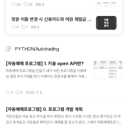
56
52
조회
6
영문 이름 변경 시 신용카드와 여권 재발급 절
차
4
1
조회
6
PYTHON/Autotrading
분류 전체보기
주요 글 목록
[자동매매 프로그램] 1. 키움 open API란?
글 내용
자동매매 프로그램을 만들기 내가 어떤 프로그램을 이용하
던 결국 주식거래를 하기 위해서는 증권사를 통해서 거래
를 해야한다. 따라서 증권사에서 미리 만들어놓은 데이터
를 가공하여 매매기준에 따라 증권사에 주문을 하고 수익
작성시간
3
0
2020. 7. 5.
률을 내는 자동매매 프로그램을 만드는 것이 목적이므로
키움증권에서 제공하고 있는 키움 open api를 이용하자.
먼저 API에 대해서 알아보자. 0. API(Application Prog
[자동매매프로그램] 0. 프로그램 개발 계획
ramming Interface)란? 파이썬에서 패키지, 클래스와
글 내용
같은 역할을 한다고 보면된다. 그래서 키움 API라고 하면,
직장인들은 마음 놓고 주식을 하지 못한다. 장이 시작할 9시면, 항상 변기칸은 다 차
키움에서 제공하는 모듈들의 집합으로 우리가 증권사에서
있고 휴게실은 사람들로 북적인다. 매매를 할 장소가 없다. 그래서 자동매매프로그램
얻을 수 있는 정보에 대해서 api에 있는 함수나 명령어를
을 계획하게 되었다. 우선 증권사는 키움증권을 선택했다. 키움 open opi를 통해서