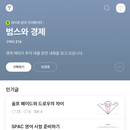
검색하기
티스토리
라이프
분야 크리에이터
(새창열림)
범스와 경제
구독자
216
경제 제테크 투자 대출 관련 내용을 담고 있습니다.
구독하기
방명록
신고하기 레이어
열기
인기글
골프 페이드와 드로우의 차이
25
0
조회
6
SPAC 영어 시험 준비하기