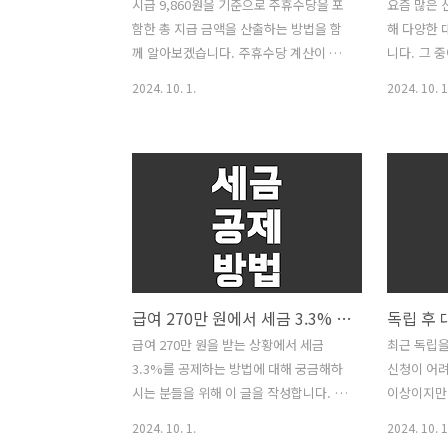
시급 9,860원을 기준으로 주휴수당을 포
요즘 많은 
함한 총 지급 금액을 산출하는 방법을 함
해 다양한 
께 알아보겠습니다. 주휴수당 계산이 복
니다. 그 
잡하게 느껴질 수 있지만, 이 블로그 글을
전용 생애
2024. 10. 1.
2024. 10. 1
통해 쉽게 이해하고 직접 계산할 수 있게
많은 이들이
도와드리겠습니다. 💡 근무 시간 계산 우
품인데요. 
선 각 날짜별 근무 시간을 계산해 봅시
가능할까요?
다. • 9/9: 3시간• 9/15: 6시간 30분•
상세히 알아
9/16: 6시간• 9/17: 6시간• 9/21: 4시간
신혼부부 
30분• 9/23: 4시간• 9/26: 3시간 30분•
한국주택금융
9/28: 5시간• 9/30: 5시간 합계:3 + 6.5 +
책 대출 상
6 + 6 + 4.5 + 4 + 3.5 + 5 + 5 = 43.5시
특별한 혜택
간 💡 주휴수당 계산 주휴수당은 일주일
생애최초 주
급여 270만 원에서 세금 3.3% 공제 방법
에 15시간 이상 근로자를 대상으로 하며,
입 시 필요
주 5일 근로 시 하루의 유급 휴일이 주어
로 지원하는
급여 270만 원을 받는 상황에서 세금
최근 독립을
지게 됩니다. ..
날짜 변경 가
3.3%를 공제하는 방법에 대해 궁금해하
신청이 어려
내 날짜 변
시는 분들을 위해 이 글을 작성합니다. 보
이상이지만
돌대출과 같
통 이와 같은 질문은 프리랜서나 계약직
세대주가 
2024. 10. 1.
2024. 10. 1
근로자들이 주로 겪는 문제입니다. 💡 세
겪고 계신다