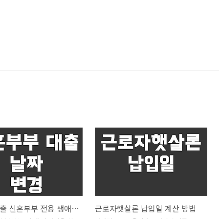
디딤돌대출 신혼부부 전용 생애최초특례구입자금보증 신청 후 날짜 변경 가능 여부
근로자햇살론 납입일 계산 방법