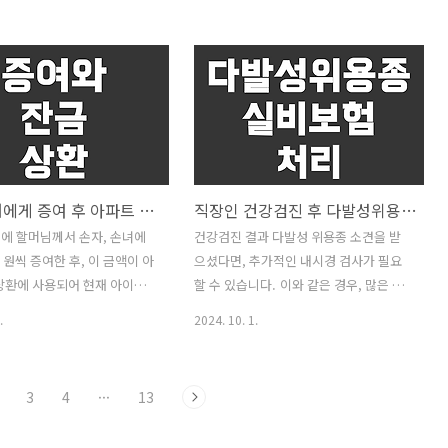
 주요 정보를 제공해 드립니
낮추는 전략을 선택할 수 있습니다. 이번
세대주 변경 시점대출 신청 시점에
글에서는 평균 매수 단가를 낮추는 것이
 되면 되는지, 아니면 일정 기
무엇인지, 어떤 경우에 이 전략이 효과적
기간이 필요한지에 대해 알아
인지 알아보겠습니다. 💡 평균 매수 단가
 대부분의 대출 신청 절차에
란? 평균 매수 단가는 투자자가 보유한 특
 시점에서 세대주인지 여부만을
정 주식의 평균 구매 가격을 의미합니
 특별히 세대주로서 일정 기
다. 이는 주식을 몇 번에 나누어 구매할 때
는 경우는 드뭅니다. 따라서
총 구매 비용을 총 구매 주식 수로 나눈 값
손자 손녀에게 증여 후 아파트 잔금 상환: 문제되지 않을까요?
직장인 건강검진 후 다발성위용종 소견, 실비보험 처리 방법
직전에 세대주로 변경되면 대
입니다. 예를 들어, 주식을 두 번에 걸쳐
정에서 문제가 생기지 않을 확
각각 10,000원과 20,000원에 동일한 수
5월에 할머님께서 손자, 손녀에
건강검진 결과 다발성 위용종 소견을 받
다. 💡 세대주 변경 방법세대
량만큼 구매했다면 평균 매수 단가는
 원씩 증여한 후, 이 금액이 아
으셨다면, 추가적인 내시경 검사가 필요
법은 비교적 간단합니다. 몇 가
15,000원이 됩니다. 이 전략은 주가가 일
상환에 사용되어 현재 아이들
할 수 있습니다. 이와 같은 경우, 많은 분
만 따르면 됩니다. 1.관할..
시적으로 하락했..
 없는 상황이군요. 또한, 남편
들이 실비보험 처리를 고려하게 됩니
.
2024. 10. 1.
5천만 원을 증여받아 신고했으
다. 하지만 실비보험을 효율적으로 활용
 향후 성인이 되었을 때 추가 증
하기 위해서는 몇 가지 주의할 점이 있습
고려 중이신데요. 이 블로그 글
니다. 위용종이란?다발성 위용종은 위 내
3
4
···
13
한 상황에 대해 자세히 설명
벽에 발생하는 양성 종양으로, 크기와 개
다. 💡 증여 후 자금 사용:
수에 따라 증상이 다양할 수 있습니다. 대