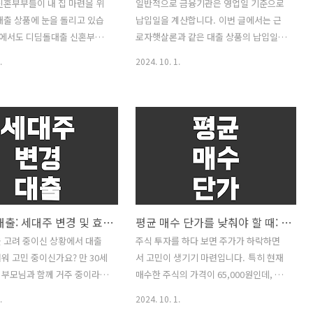
신혼부부들이 내 집 마련을 위
일반적으로 금융기관은 영업일 기준으로
대출 상품에 눈을 돌리고 있습
납입일을 계산합니다. 이번 글에서는 근
중에서도 디딤돌대출 신혼부부
로자햇살론과 같은 대출 상품의 납입일
최초특례구입자금보증(HF)은
계산 방법에 대해 알아보겠습니다. 💡 대
.
2024. 10. 1.
 선택하는 인기 있는 대출 상
출 납입일 계산의 기본 이해 납입일 계산
그렇다면, 신청 후 날짜 변경이
은 대출 상품의 적절한 관리를 위해 매우
 오늘은 이와 관련된 정보를
중요합니다. 금융기관이 영업일 기준으로
보겠습니다. 💡 디딤돌대출
날짜를 계산하는 이유는 납부가 휴일에
전용 대출의 개요 디딤돌대출은
집중되지 않도록 하기 위함입니다. 영업
공사(HF)에서 운영하는 정
일 기준이란, 은행과 다른 금융기관이 실
품 중 하나로, 신혼부부를 위한
제로 문을 여는 날을 계산하며, 일반적으
이 포함되어 있습니다. 특히,
로 주말과 법정 공휴일은 제외됩니다. 💡
택 구입자금 보증은 주택 구
9월 26일 납입일의 예시 질문에서 주신
독립 후 대출: 세대주 변경 및 효과적인 방법
평균 매수 단가를 낮춰야 할 때: 전략과 고려사항
한 자금을 최대한 저렴한 금리
예시를 바탕으로 계산해보겠습니다. 1.기
 상품입니다. 💡 대출 승인 후
준 날짜: 9월 26일2.영업일 계산: • 9월
 고려 중이신 상황에서 대출
주식 투자를 하다 보면 주가가 하락하면
능 여부 📌 승인 후 30일 이
26일: 화요일 (영업일) • 9월 27일: 수요
워 고민 중이신가요? 만 30세
서 고민이 생기기 마련입니다. 특히 현재
경 가능 여부일반적으로 디딤
일 (영업일) • 9월 28일: 목요일 (영업
 부모님과 함께 거주 중이라
매수한 주식의 가격이 65,000원인데, 앞
은 주택담보대출의 경..
일) ..
아니어서 대출 신청에 어려움을
으로 금년 내에 반등이 어렵다고 예상될
.
2024. 10. 1.
면, 이 블로그 글은 세대주 전
경우 추가 매수를 통해 평균 매수 단가를