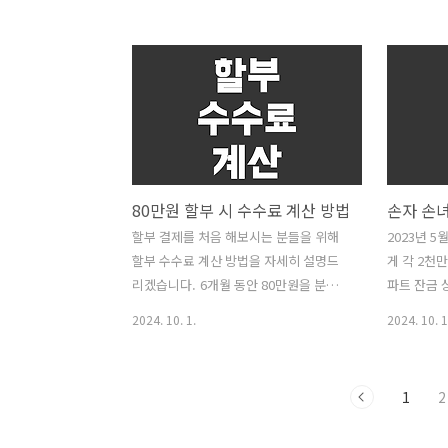
금 3.3%의 의미 우선, 세금 3.3%는 '소
환과 관련된
득세와 주민세'를 포함한 것입니다. 이것
다. 💡 
은 일반적으로 "사업소득"이나 "기타소
서 세대주가
득"으로 간주되는 경우에 주로 사용됩니
간 세대주 
다. 💡 세금 공제의 방식 세금을 3.3% 떼
보겠습니다.
는 것이 맞는지, 아니면 고용주가 내야 하
서는 신청
는지에 대해서 알아보겠습니다. 📌 일반
확인합니다.
적인 고용 형태에서 (근로소득자): • 소득
간을 요구하
80만원 할부 시 수수료 계산 방법
세 및 주민세: 일반적으로 고용주가 원천
대출 신청 
징수하여 세금을 납부합니다. 📌 프리랜
출 신청 과
할부 결제를 처음 해보시는 분들을 위해
2023년 
서나 계약직 (사업소득자): • 소득세 및 주
률이 높습니
할부 수수료 계산 방법을 자세히 설명드
게 각 2천만
민세: 원천징수의 의미로 3.3%가 공제됩
주 변경 방
리겠습니다. 6개월 동안 80만원을 분할
파트 잔금 
니다.• 따라서,..
지 기본 절차
납부할 경우, 수수료가 19.5%라면 어떻
계좌에 돈이
2024. 10. 1.
2024. 10. 1
게 총 금액이 계산되는지 알아보겠습니
(아들)도 
다. 💡 할부 수수료의 기본 개념먼저, 할
며, 손자가
부 수수료는 전체 금액의 일정 비율로 계
여 계획도 
1
2
산되며, 이는 월마다 분할되는데, 나중에
에서는 이러
지불해야 할 추가 금액이 전체 구매 비용
해드리겠습니