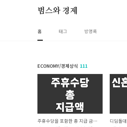
본문 바로가기
범스와 경제
홈
태그
방명록
ECONOMY/경제상식
111
주휴수당을 포함한 총 지급 금액 계산하기