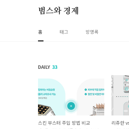
본문 바로가기
범스와 경제
홈
태그
방명록
DAILY
33
스킨 부스터 주입 방법 비교
리쥬란 v