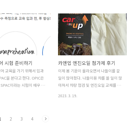
째, 묘사 The basic
본토 사람이 주로 채점합니다. 채점자는
s ~ It is allowed to do ~ 득
한국식 영어를 모릅니다. 미국 본토에서
To win a match, you
대학을 나오고 교육 경험이 있습니다. 콩
반칙 -> ~ considered as a
글리쉬, 억양은 채점자를 힘들게 합니다.
 you explain how to play
미국인이 알아 들을 수 있도록 이야기 합
? 악기 연주 Q12 이슈 설명하고
니다. 익숙함을 느낀 채점자는 더 좋은 점
하기 이슈 소개 – One of
수를 줄겁니다. 2. 답변 평가 요소 1) 유창
potato~ Main reason is ~
성 – 억양/강세/ 말의 리듬/ 톤/ 자신감 /
영어 시험 준비하기
카앤업 엔진오일 첨가제 후기
se is ~ 이슈로 인한 결과 말하
구어체 ➔ 쉐도잉 / 질문 * 답변 연습 필요
e..
2) 표현력 – 풍부한 표현 / 시제 구분/ 원
어 교육을 가기 위해서 입과
이제 봄 기운이 올라오면서 나들이를 갈
어민 스타일 구어체 ➔ 유투브 회화 콘텐
AC을 본다고 한다. OPIC은
일이 많아졌다. 나들이용 차를 쓸 일이 많
츠, 넷플릭스 한국 드라마 영어 자막 보기
SPAC이라는 시험이 매우 생
아져서 차량 점검 및 엔진오일 교체를 진
..
아보니 기업용으로 정확한 스피
행하였는데, 이왕 엔진 오일를 교체 하면
2023. 3. 19.
가 가능한 기업/단체 전용 시
서 엔진오일 첨가제를 함께 넣어주었다.
상자 선정 및 성과측정, 신입사
현대차는 기본점검을 8년까지 진행해주
외주재원 선발 등)으로 SPAC
지만 엔진 오일 비용은 당연히 별도이며
1
2
3
4
험 솔루션을 만들어 기업들이
해당 가격은 23년3월 18일 기준 92,000
는 것 같다. 시험후기들을 찾
원이다. 작년에 비해 또 가격이 만원정도