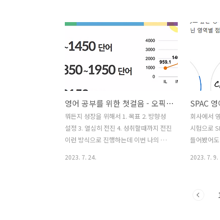
다. 여드름성 피부로 고통받는 사람들이
것이다. 첫번
집중해서 읽으면 좋을 것 같다. 타고난 피
principle i
부로 여드름의 고생이 없는 사람들은 굳
점/ 우승 -> 
이 읽지 않아도 될 것 같고, 마지막 스킨부
should ~ 
스터 시술 항목만 좀 참고하면, 연예인 피
foul Would
부를 경험할 수 있지 않을까 싶다. 1. 여드
soccer 
름 발생 원인 여드름의 원인은 유전, 음식,
나의 의견 말
스트레스, 호르몬 등 다양한 원인이 복합
the ~ hot 
영어 공부를 위한 첫걸음 - 오픽 AL 도전
SPAC 
적으로 작용한 결과이지만, 물리적인 인
Main cau
과 관계를 살펴보면 다음과 같다. 피지선
기 Becaus
뭐든지 성장을 위해서 1. 목표 2. 방향성
회사에서 영
의 분비가 왕성한 상태에서 모낭의 상피
설정 3. 열심히 전진 4. 성취할때까지 전진
시험으로 SP
에 각질이 정상적으로 탈각되지 않아 피
이런 방식으로 진행하는데 이번 나의 목
들어봤어도 
지가 모이게 되고, 딱딱해진 피지인..
표는 3주 안에 OPIC AL등급을 따는 것이
소한데 찾
2023. 7. 24.
2023. 7. 9.
다. 현재 나의 등급은 IM1 이다. 최근 나의
킹 실력평가
성적을 아래 사진에 첨부한다. 3주만에
험 (교육대
AL 받는 것은 쉽지 않겠지만, 3주동안 모
원선발, 해
든것을 쏟는다면 충분히 가능할 것 이라
이라는 시
고 믿고 열심히 전진 할 예정이다. AL를
사용하고 있