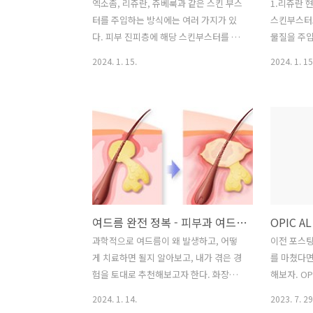
엑소좀, 리쥬란, 쥬베룩과 같은 스킨 부스
1.리쥬란 
터를 주입하는 방식에는 여러 가지가 있
스킨부스터
다. 피부 진피층에 해당 스킨부스터를 직
물질을 주입
접 주사 바늘로 주입하는 손주사 부터, 미
선, 피부흉
2024. 1. 15.
2024. 1. 15
세 니들 9개로 음압을 이용하여 약물을 주
합적인 효과
입하는 더마샤인 프로, 더 작은 니들로 피
부스터 입니
부에 삽입하여 표피 손상을 완화하고 순
러운 시술중
간적인 고주파를 발생 시켜 콜라겐 생성
HB plus 
에 도움을 주는 포텐자 레이저, 마지막으
란 힐러 효
로 가장 최신 기술로 알려져 있는 바늘이
로 국소마
없는 시술인 미라젯 등이 있다. 주입 방식
통증을 절
형태 특징 통증 손주사 단순 니들 니들로
터로 발전되
직접 주입을 함으로 써, 극소 부위에 원하
맞을 것을 
여드름 완전 정복 - 피부과 여드름 관리 추천
는 용량만큼 주입하여 환자 피부에 맞춤
맞을 경우 
시술 가능 매우 아픔 더마샤인 미세 니들
ASCE(Adip
과학적으로 여드름이 왜 발생하고, 어떻
이전 포스팅
(9개) 음압을 이용한 전동식의약품주입펌
Exosom
게 치료하면 될지 알아보고, 내가 겪은 경
를 마쳤다면
프 압력감지 자동주사 모드(Auto-
하고 정제
험을 토대로 추천해보고자 한다. 화장품
해보자. O
Sensing)이 9개의 미세 니들로 ..
수 ..
광고나, 의료기기 광고는 아니고, 오로지
한다. 사실
2024. 1. 14.
2023. 7. 29
과학적인 근거를 토대로 설명할 예정이
를 제외한다