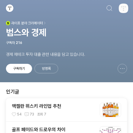
검색하기
티스토리
라이프
분야 크리에이터
(새창열림)
범스와 경제
구독자
216
경제 제테크 투자 대출 관련 내용을 담고 있습니다.
구독하기
방명록
신고하기 레이어
열기
인기글
맥켈란 위스키 라인업 추천
54
73
조회
7
골프 페이드와 드로우의 차이