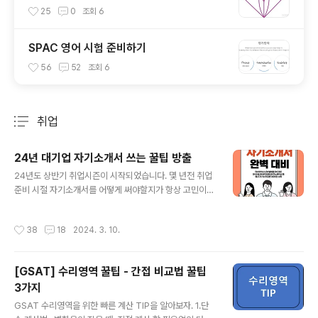
25
0
조회
6
SPAC 영어 시험 준비하기
56
52
조회
6
취업
분류 전체보기
주요 글 목록
24년 대기업 자기소개서 쓰는 꿀팁 방출
글 내용
24년도 상반기 취업시즌이 시작되었습니다. 몇 년전 취업
준비 시절 자기소개서를 어떻게 써야할지가 항상 고민이었
습니다. 지금 생각해보면 그리 어렵지는 않았습니다. 대기
업 자기소개서 문항을 살펴보면 대부분 경험담을 어떻게
작성시간
38
18
2024. 3. 10.
풀어낼지가 핵심입니다. 1. 자발적으로 최고 수준의 목표를
세우고 끈질기게 성취한 경험에 대해 서술해 주십시오. 2.
새로운 것을 접목하거나 남다른 아이디어를 통해 문제를
[GSAT] 수리영역 꿀팁 - 간접 비교법 꿀팁
개선했던 경험에 대해 서술해 주십시오. 3. 지원 분야와 관
3가지
련하여 특정 영역의 전문성을 키우기 위해 꾸준히 노력한
글 내용
경험에 대해 서술해 주십시오. 4. 혼자 하기 어려운 일에서
GSAT 수리영역을 위한 빠른 계산 TIP을 알아보자. 1.단
다양한 자원 활용, 타인의 협력을 최대한으로 이끌어 내며,