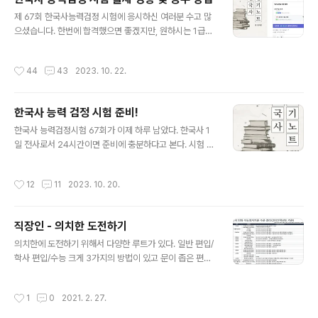
필이든 문제지에 적을 펜 필수 5 수정테이프 수정액 사용 불가능하다. 수정테이프로
글 내용
챙기자 1차 필수 6 계산기 1차 부동산학개론에 ..
제 67회 한국사능력검정 시험에 응시하신 여러분 수고 많
으셨습니다. 한번에 합격했으면 좋겠지만, 원하시는 1급이
라는 목표를 달성하지 못하신 분들도 많을 것이라고 생각
합니다. 아래 홈페이지에서 시험 결과를 확인해보시고, 그
작성시간
44
43
2023. 10. 22.
다음 시험을 준비해야하는 응시자들은 다시 한번 출제 경
향에서 벗어난 문제를 푼 것은 아닌지 살펴 봐야할 것 같다.
https://www.historyexam.go.kr/ 한국사능력검정시
한국사 능력 검정 시험 준비!
험 [원서접수 불가] 9.20.(수) 09:00 ~ 10:00 www.hist
글 내용
oryexam.go.kr [출제동향 및 공부 방법] 1. 한국사 연구
한국사 능력검정시험 67회가 이제 하루 남았다. 한국사 1
방법론의 전체적 조망 ➀ 기본적으로 연대기적 이해도가
일 전사로서 24시간이면 준비에 충분하다고 본다. 시험 정
갖추어져 있어야 한다. 한국사에서 뼈대를 갖추는 작업이
보 시험 일정: 67회 한국사능력검정시험은 2023년 10월
란 바로 연대기에 대한 기본적인 이해를 통해 이뤄진다고..
21일(토)에 진행됩니다​ 접수 일정: 원서접수는 9월 18일 1
작성시간
12
11
2023. 10. 20.
0시부터 9월 25일 18시까지, 추가접수는 10월 2일 10시
부터 10월 5일 18시까지 가능합니다​ 합격자 발표: 11월 3
일에 합격자 발표가 예정되어 있습니다​ 시험 준비 가이드
직장인 - 의치한 도전하기
시험 과목 및 구조: 한국사능력검정시험은 기본 레벨과 심
글 내용
화 레벨로 나뉩니다. 기본 레벨은 50문항의 객관식 문제(4
의치한에 도전하기 위해서 다양한 루트가 있다. 일반 편입/
지택일형)로 구성되며, 한국사의 기본적인 지식을 검증합
학사 편입/수능 크게 3가지의 방법이 있고 문이 좁은 편입
니다. 심화 레벨은 5지택일형 객관식 문제로 구성되며, 한
보다는 수능이 더 가능성이 높다고 생각한다. 수능으로 가
국사의 체계적인 이해와 분석 능력을 검증합니다​ 핵심 공
능 방법은 크게 2가지 이다. 수시와 정시 [수시] 수시로는
작성시간
1
0
2021. 2. 27.
부 내용..
논술 및 학생부교과/종합 전형이 있다. 직장인들은 학생부
교과 및 학생부종합 전형에 매우 불리하다. 사실상 재학생