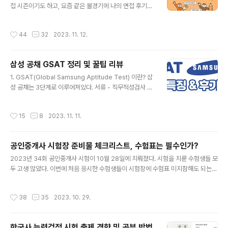
은 69회로 2/17토요일이다. 하루만에 준비하는 방법: 시
접 시즌이기도 하고, 요즘 같은 불경기에 나의 면접 후기가
간이 많지 않을 때는 효율적인 학습이 중요합니다. 기출문
조금이나마 수험생들에게 도움이 되었으면 좋겠다. 요즘은
제 풀이: 기출문제를 풀어보며 시험 유형과 자주 나오는 핵
취업 한파로, 반도체 다운사이클이지만, 18년도 까지만해
작성시간
44
32
2023. 11. 12.
심 내용을 파악합니다. 핵심 개념..
도 반도체 슈퍼사이클의 막바지라 반도체 취업시장이 매우
좋았다. 하이닉스의 경우 우주특급채용이라는 포스터에 맞
게 사람들을 많이 뽑았었다. 그 당시에 서울대면 그냥 학과,
삼성 공채 GSAT 정리 및 꿀팁 리뷰
학점도 묻지 않고 데려간다는 말이 있을 정도였다. 실제로
글 내용
서성한에서도 양산기술은 전화로 바로 합격시켜준 이야기
1. GSAT(Global Samsung Aptitude Test) 이란? 삼
도 많았다. 하지만 19년 하반기부터 메모리 가격이 하락함
성 공채는 3단계로 이루어져있다. 서류 - 직무적성검사 -
과 동시에 채용시장에 한파가 닥쳤다. 내 주변에서 서류부
면접 이때 직무적성검사 단계에서 삼성 그룹사 시험이 바
터 많이 떨어졌었다. 나는 꼼꼼하게 준비를 했기 때문에 서
로 GSAT이다. 삼성의 모든 계열사는 다 GSAT를 본다.
작성시간
15
8
2023. 11. 11.
류부터 인적성까지 수월하게 붙었다. 이제..
심지어 삼성병원 간호사로 취업한다고 했을때도 GSAT 시
험을 본다. 커트라인은 계열사별, 직무별, 직급 유형별로 차
이가 있다. GSAT은 인적성 시험이기 때문에 다른 회사의
공인중개사 시험장 준비물 체크리스트, 수험표는 필수인가?
취업시 보는 인적성 또는 행시,외시의 PSAT과도 유사하
글 내용
다. 삼성은 1995년에는 삼성직무적성검사(GSAT)를 도
2023년 34회 공인중개사 시험이 10월 28일에 치뤄졌다. 시험을 치룬 수험생들 모
입했다. ‘삼성 수능’이라는 별칭의 GSAT는 “졸업장으로
두 고생 많았다. 이번에 처음 응시한 수험생들이 시험장에 수험표 미지참해도 되는
기회의 차별을 두지 말고 능력으로 평가해야 한다”는 이 선
지, 수험표가 필수인지를 물어보는 수험생들이 많았다. 그래서 공인중개사 시험장에
대회장의 뜻에 따라 만든 제도다. 전직 삼성 임원에 따르면
꼭 들고 가야할 준비물 체크리스트를 준비했다. 구분 순번 준비물 비고 선택 1 수험표
작성시간
38
35
2023. 10. 29.
..
종이 종이는 없어도 되긴한데 수험번호는 꼭 알고 있어야 한다. 빈 종이에 수험번호
만 적어가도 된다. 필수 2 신분증 당연히 필수이다. 필수 3 컴퓨터용 사인펜 여유분
있으면 좋다. 혹시 모르니 총 2개 챙기자 필수 4 문제풀이용 펜 볼펜이든 샤프든 연
한국사 능력검정 시험 출제 경향 및 공부 방법