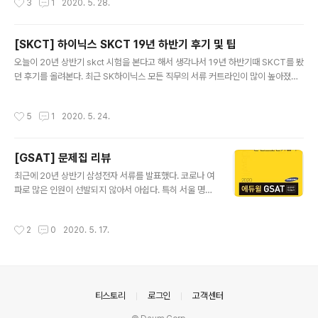
3
1
2020. 5. 28.
고 회로설계직무 친구들은 아날로그/디지털/신호처리/임
사람들을 많이 뽑았었다. 그 당시에 서울대면 그냥 학과,학
베디드 시스템 등을 준비하면 대학교에서 배우는 수준..
점도 묻지 않고 데려간다는 말이 있을 정도였다. (sk가 학
벌을 많이 보기로 유명하지만 그건 모든 기업이 다 그렇다.)
[SKCT] 하이닉스 SKCT 19년 하반기 후기 및 팁
하지만 19년 하반기부터 메모리 가격이 하락함과 동시에
글 내용
오늘이 20년 상반기 skct 시험을 본다고 해서 생각나서 19년 하반기때 SKCT를 봤
채용시장에 한파가 닥쳤다. 내 주변에서 서류부터 많이 떨
던 후기를 올려본다. 최근 SK하이닉스 모든 직무의 서류 커트라인이 많이 높아졌다.
어졌었다. 하지만 나는 정말 운좋게 면접까지 가게 되었다.
그 이유는 아무래도 미래의 불확실성이 높아졌기 때문이 첫번째이고 두번째는 양기
이제 면접준비를 해야하는데 평소에 생각을 했던 기업이
와 같은 새로운 공장에 대해 SETUP하기 위한 인력들이 지금 현재 필요하지 않기 위
아니었기에 메모리에 대해서 공부하기 시작했다. 특히 어
작성시간
5
1
2020. 5. 24.
해서라고 생각한다. 아마 sk하이닉스의 추가 양산라인이 용인 반도체 클라스터에 계
려웠던 것은 삼성전자보다 sk하이닉스가 나은 점을 찾는
획을 하고 있고, 코로나등 외부요인에 민감하지 않은 국내에 추가적인 라인설립을 할
것이었다. 결국 찾지 못하고 양복을..
가능성이 앞으로 채용을 늘리지 않을까 한다. 아무튼 서류 커트라인이 높은 만큼 SK
[GSAT] 문제집 리뷰
CT의 변별력은 낮다. 체감상 한 2:1? GSAT보단 확연히 낮다. 그렇기 때문에 서류
글 내용
합격하고 SKCT를 풀어도 무방하다고 본다. ..
최근에 20년 상반기 삼성전자 서류를 발표했다. 코로나 여
파로 많은 인원이 선발되지 않아서 아쉽다. 특히 서울 명문
대학들도 서류에서 많이 떨어졌다는 소식에 당황스러웠다.
GSAT이 얼마 남지 않은 기념으로 18년,19년도에 2시즌
작성시간
2
0
2020. 5. 17.
을 풀면서 느꼈던 GSAT 문제집을 리뷰해보겠다. 우선 대
표적으로 GSAT에 필수로 풀어야하는 3대장이 있다고 생
각한다. 위포트 해커스 에듀윌 1. 에듀윌(기출+모의,실전)
문제 퀄리티도 좋고 무엇보다 기출유형 + 실전모의고사 4
회가 들어있는데 양이 많아서 좋았다. 개인적으로 난이도
의안내
티스토리
로그인
고객센터
가 실제 GSAT이랑 전체적으로 비슷하다고 느꼈기 때문에
실전용으로 마지막에 푸는 것을 추천한다. 에듀윌 봉투모