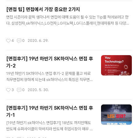
을 위한 전형이라고 생각하면 된다. 그렇다면 논술전형을
[면접 팁] 면접에서 가장 중요한 2가지
노려야하는데 논술 전형은 그에 대한 최저 기준부터 논술
글 내용
과목 및 면접 반영등 정보가 다양하다. 우선 내신성적은 이
면접 시즌이라 문득 생각나서 면접에 대해 도움이 될 수 있는 Tip를 적어보려고 한
미 바꿀 수 없으나 수시에서 최저 기준부터 알아보자 작년
다. 삼성전자,sk하이닉스,LG전자,LG이노텍,LG디스플레이,현대자동차 등 다양한
에 비해서 4개합 6개를 적용하는 학교들이 늘었다. 생각보
회사에서 면접을 보았고 합격한 곳도 있고 떨어진 곳도 있다. 이러한 여러 대기업에
다 최저를 맞추는 학생이 적었기 때문에 발생한 것 같다. 수
서 면접을 보고 느끼니 공통적인 특징이 있다. 1. 인상이 중요하다. 여기서 말하는 인
작성시간
4
0
2020. 6. 29.
능에서 국수영과 2121을 받..
상은 단순히 외모를 말하는 것이 아니다. 물론 깔끔한 외모는 필수다. 면접을 가는데
염색을 하거나 수염, 피어싱, 문신등 깔끔하지 못한 외모는 합격에 지장을 준다. 그러
한 외모가 실력을 대변하는 것이 아니지만, 기업 입장에서 훌륭한 인재들은 충분히
[면접후기] 19년 하반기 SK하이닉스 면접 후
많기 때문에 굳이 그러한 튀는 지원자는 뽑을 이유가 없다고 생각하면 편할 것이다.
기-2
내가 말하는 인상은 말을 할 때의 태도까지 포함한다..
글 내용
19년 하반기 SK하이닉스 면접 후기-2 문제를 풀고 바로
직무면접에 향하게 되는데 sk하이닉스의 특징은 직무면접
과 인성면접을 한번에 본다는 것이다. 이때 문제 풀기 전후
작성시간
3
0
2020. 5. 30.
에 보안서약을 했기 때문에 문제에 대해서 어떤 문제가 나
오는지에 대해서 말을 할 수 없기 때문에 아쉽지만 이것 하
나는 확실하다. 전년도에 면접자들과의 직무문제의 경향이
[면접후기] 19년 하반기 SK하이닉스 면접 후
달랐다는 것이다. 일반적으로 직무문제는 크게 2가지 스타
기-1
일로 준비하게 된다. 대학교에서 배우는 수준의 전공문제
글 내용
들이 있을 것이고 현업과 연계하여 문제해결력을 보이는
[19년 하반기 sk하이닉스 면접후기] 18년도 까지만해도
스타일 반도체 회사니까 당연히 소자/공정 직무에 맞는 사
반도체 슈퍼사이클의 막바지라 반도체 취업시장이 매우 좋
람들은 반도체 공정/소자에 관해서 공부해서 준비하면 되
았다. 하이닉스의 경우 우주특급채용이라는 포스터에 맞게
작성시간