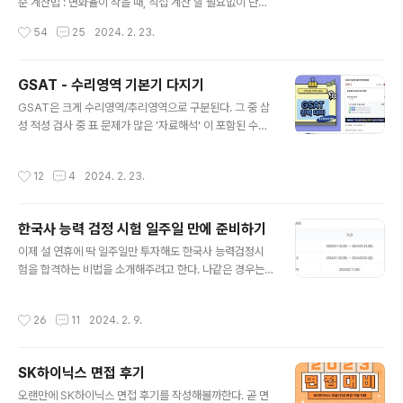
순 계산법 : 변화율이 작을 때, 직접 계산 할 필요없이 단순
Teamwork를 발휘하여 공동의 목표 달성에 기여한 경험
계산를 통해 시간 단축이 핵심 (-0.05 24/35 임을 알 수
작성시간
54
25
2024. 2. 23.
에 대해 서술해 주십시오. 경..
있음. 해당 꿀팁 정보는 아래 GSAT 대비 자료에서 확인
가능하다. h..
GSAT - 수리영역 기본기 다지기
글 내용
GSAT은 크게 수리영역/추리영역으로 구분된다. 그 중 삼
성 적성 검사 중 표 문제가 많은 '자료해석' 이 포함된 수리
영역. 이 영역의 문제를 쉽게 풀기 위해서는 아래 핵심 개념
10가지만 알면 된다. 1) 계산하지 않아도 되는 선택지를 선
작성시간
12
4
2024. 2. 23.
별해 경우의 수를 줄인다. 2) 절대수치 / 상대수치 / 비율수
치를 헷갈리면 안된다. 3) 간접비교법을 활용한다. 간접비
교법은 "정확한 계산을 하지 않고도 답을 찾을 수 있도록"
한국사 능력 검정 시험 일주일 만에 준비하기
수치를 간단화하는 방법이다. 예를 들어 문제에서 2002년
글 내용
15,902 -> 2003년 18,830의 증가율이 20% 이하인지
이제 설 연휴에 딱 일주일만 투자해도 한국사 능력검정시
를 묻는다면, 말 그대로 증가율이 몇 퍼센트인지는 정확히
험을 합격하는 비법을 소개해주려고 한다. 나같은 경우는
몰라도, 20%보다 낮은지 높은지만 알면 되는 것이다. 이
군대에서 일주일만에 한국사 능력검정시험을 합격해서 휴
럴 때 15,902라는 수치를 간단하게 15,000으로..
가를 받아내었는데, 우선 일주일 풀로 시간을 낼 수 있다면,
작성시간
26
11
2024. 2. 9.
기본서를 처음부터 꼼꼼하게 읽고 정리하고 문제푸는 것이
바람직하다. 만약 시간이 여유롭지 않다면, 간단하게 개념
을 훑고 기출문제 위주로 돌리면 된다. 시험 일정에 맞춘 학
SK하이닉스 면접 후기
습 계획을 세우고, 최소 10회의 모의고사를 활용하여 실력
글 내용
을 키우는 것이 좋다. 가장 최근 한국사 능력검정 시험 일정
오랜만에 SK하이닉스 면접 후기를 작성해볼까한다. 곧 면