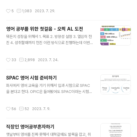
영어를 모릅니다. 미국 본토에서 대학을 나오고 교육 경험이 있습니다. 콩글리쉬, 억
작성시간
5
1,083
2023. 7. 29.
양은 채점자를 힘들게 합니다. 미국인이 알아 들을 수 있도록 이야기 합니다. 익숙함
을 느낀 채점자는 더 좋은 점수를 줄겁니다. 2. 답변 평가 요소 1) 유창성 – 억양/강
세/ 말의 리듬/ 톤/ 자신감 / 구어체 ➔ 쉐도잉 / 질문 * 답변 연습 필요 2) 표현력 – 풍
영어 공부를 위한 첫걸음 - 오픽 AL 도전
부한 표현 / 시제 구분/ 원어민 스타일 구어체 ➔ 유투브 회화 콘텐츠, 넷플릭스 한국
글 내용
드라마 영어 자막 보기 ..
뭐든지 성장을 위해서 1. 목표 2. 방향성 설정 3. 열심히 전
진 4. 성취할때까지 전진 이런 방식으로 진행하는데 이번
나의 목표는 3주 안에 OPIC AL등급을 따는 것이다. 현재
나의 등급은 IM1 이다. 최근 나의 성적을 아래 사진에 첨부
작성시간
33
2,898
2023. 7. 24.
한다. 3주만에 AL 받는 것은 쉽지 않겠지만, 3주동안 모든
것을 쏟는다면 충분히 가능할 것 이라고 믿고 열심히 전진
할 예정이다. AL를 따기 위해서 단순 암기 뿐만 아니라 발
SPAC 영어 시험 준비하기
음/유창성/문법/어휘 등을 만족해야하기 때문에 자연 스러
글 내용
운 영어 회화 공부가 중요할 것 같다. 먼저 오픽 유형에 대
회사에서 영어 교육을 가기 위해서 입과 시험으로 SPAC
해서 알아보자 자기 소개는 시험에 들어가지는 않고 스킵
을 본다고 한다. OPIC은 들어봤어도 SPAC이라는 시험이
해도 된다. AL은 6% 정도 수준으로 3150단어 정도를 말
매우 생소한데 찾아보니 기업용으로 정확한 스피킹 실력평
해야하는데, 시험 시간으로 따지면 35분이상, 기존 IH라면
가가 가능한 기업/단체 전용 시험 (교육대상자 선정 및 성
작성시간
56
52
2023. 7. 9.
..
과측정, 신입사원선발, 해외주재원 선발 등)으로 SPAC이
라는 시험 솔루션을 만들어 기업들이 사용하고 있는 것 같
다. 시험후기들을 찾아보니 다음과 같다. > 주의사항 - 녹
직장인 영어공부혼자하기
음시작 삐 소리 후 1초 뒤 답변하기 - 테스트 응시 중 다른
글 내용
실행이 있을 경우 시험 중단 - 크고 또렷하게 말하기 - 36
옛날부터 영어를 진짜 못해서 대학갈때도 발목을 잡고, 취