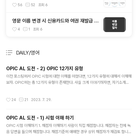
56
52
조회
6
영문 이름 변경 시 신용카드와 여권 재발급 절
차
4
1
조회
6
DAILY/영어
분류 전체보기
주요 글 목록
OPIC AL 도전 - 2) OPIC 12가지 유형
글 내용
이전 포스팅에서 OPIC 시험에 대한 이해를 마쳤다면, 12가지 유형에 대해서 이해해
보자. OPIC에는 총 12가지 유형이 존재한다. 사실 크게 이야기하자면, 자기소개를
제외한다면, 네가지로 구분할 수 있을 것이다. 첫번째, 묘사 The basic principle i
s ~ It is allowed to do ~ 득점/ 우승 -> To win a match, you should ~ 반칙
작성시간
24
21
2023. 7. 29.
-> ~ considered as a foul Would you explain how to play soccer ? 악
기 연주 Q12 이슈 설명하고 나의 의견 말하기 이슈 소개 – One of the ~ hot pota
to~ Main reason is ~ Main cause is ~ 이슈로 인한 결과 말하기 Because..
OPIC AL 도전 - 1) 시험 이해 하기
글 내용
OPIC 시험 이해하기 1. 채점자 이해하기 사람이 직접 채점합니다. 채점자는 전체 녹
음 답변을 들으며 채점합니다. 채점기준에 애매한 경우 상위 채점자가 재검토 합니
다. 영어를 가르친 경험이 있는 미국 본토 사람이 주로 채점합니다. 채점자는 한국식