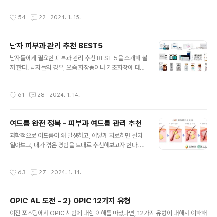
의약품주입펌프 압력감지 자동주사 모드(Auto-Sensin
과를 볼 수 있는 대표적인 스킨부스터 입니다. 입자가 커서
작성시간
54
22
2024. 1. 15.
g)이 9개의 미세 니들로 ..
매우 고통스러운 시술중 하나이지만, 요즘은 리쥬란 HB pl
us (Hydro Booster)로 기존 리쥬란 힐러 효과에 물광
효과를 더한 제품으로 국소마취제와 히알루론산이 배합되
남자 피부과 관리 추천 BEST5
어 통증을 절반으로 경감시켜주는 스킨부스터로 발전되었
글 내용
다. 한달 간격으로 3회 이상 맞을 것을 보통 추천하며, 유지
남자들에게 필요한 피부과 관리 추천 BEST 5을 소개해 볼
기간은 3번 맞을 경우 1년정도로 본다. 2.엑소좀 ASCE(A
까 한다. 남자들의 경우, 요즘 화장품이나 기초화장에 대해
dipose Derived Stem Cell Exosome)은 줄기세포
관심을 많이 가지면서 관리를 하는 그루밍족이 많아지고
핵심 성분을 분리하고 정제한 핵심성분의 결정체라고 할
있다. 하지만 대체적으로 비비를 잘못 바르거나 파운데이
작성시간
61
28
2024. 1. 14.
수 ..
션등을 얼굴에 살짝이라도 바르게 되면 인위적인 느낌이
나기 때문에 피부 그 자체가 좋은 것이 훨씬 낫다. 여자와는
다르게 남자들의 경우 피부가 전체적으로 좋은 편이 아니
여드름 완전 정복 - 피부과 여드름 관리 추천
기 때문에 조금만 관리해줘도 다른 남자들에 비해 상대적
글 내용
으로 우월한 효과를 준다. 가장 기본적인 방법은 눈썹 정리
과학적으로 여드름이 왜 발생하고, 어떻게 치료하면 될지
이다. 눈썹이 많은 사람은 단순 눈썹 정리, 눈썹이 없는 사
알아보고, 내가 겪은 경험을 토대로 추천해보고자 한다. 화
람은 눈썹 문신을 하면 깔끔한 인상을 줄 수 있다. 이렇게
장품 광고나, 의료기기 광고는 아니고, 오로지 과학적인 근
기본 관리를 하고 이제 피부과에서 할 수 있는 가성비를 고
거를 토대로 설명할 예정이다. 여드름성 피부로 고통받는
작성시간
63
27
2024. 1. 14.
려한 관리 및 시술 5가지를 알아..
사람들이 집중해서 읽으면 좋을 것 같다. 타고난 피부로 여
드름의 고생이 없는 사람들은 굳이 읽지 않아도 될 것 같고,
마지막 스킨부스터 시술 항목만 좀 참고하면, 연예인 피부
OPIC AL 도전 - 2) OPIC 12가지 유형
를 경험할 수 있지 않을까 싶다. 1. 여드름 발생 원인 여드름
글 내용
의 원인은 유전, 음식, 스트레스, 호르몬 등 다양한 원인이
이전 포스팅에서 OPIC 시험에 대한 이해를 마쳤다면, 12가지 유형에 대해서 이해해