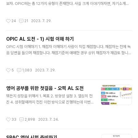
복합적으로 작용한 결과이지만, 물리적인 인과 관계를 살
보자. OPIC에는 총 12가지 유형이 존재한다. 사실 크게 이야기하자면, 자기소개를
펴보면 다음과 같다. 피지선의 분비가 왕성한 상태에서 모
제외한다면, 네가지로 구분할 수 있을 것이다. 첫번째, 묘사 The basic principle i
낭의 상피에 각질이 정상적으로 탈각되지 않아 피지가 모
s ~ It is allowed to do ~ 득점/ 우승 -> To win a match, you should ~ 반칙
작성시간
24
21
2023. 7. 29.
이게 되고, 딱딱해진 피지인..
-> ~ considered as a foul Would you explain how to play soccer ? 악
기 연주 Q12 이슈 설명하고 나의 의견 말하기 이슈 소개 – One of the ~ hot pota
to~ Main reason is ~ Main cause is ~ 이슈로 인한 결과 말하기 Because..
OPIC AL 도전 - 1) 시험 이해 하기
글 내용
OPIC 시험 이해하기 1. 채점자 이해하기 사람이 직접 채점합니다. 채점자는 전체 녹
음 답변을 들으며 채점합니다. 채점기준에 애매한 경우 상위 채점자가 재검토 합니
다. 영어를 가르친 경험이 있는 미국 본토 사람이 주로 채점합니다. 채점자는 한국식
영어를 모릅니다. 미국 본토에서 대학을 나오고 교육 경험이 있습니다. 콩글리쉬, 억
작성시간
5
1,083
2023. 7. 29.
양은 채점자를 힘들게 합니다. 미국인이 알아 들을 수 있도록 이야기 합니다. 익숙함
을 느낀 채점자는 더 좋은 점수를 줄겁니다. 2. 답변 평가 요소 1) 유창성 – 억양/강
세/ 말의 리듬/ 톤/ 자신감 / 구어체 ➔ 쉐도잉 / 질문 * 답변 연습 필요 2) 표현력 – 풍
영어 공부를 위한 첫걸음 - 오픽 AL 도전
부한 표현 / 시제 구분/ 원어민 스타일 구어체 ➔ 유투브 회화 콘텐츠, 넷플릭스 한국
글 내용
드라마 영어 자막 보기 ..
뭐든지 성장을 위해서 1. 목표 2. 방향성 설정 3. 열심히 전
진 4. 성취할때까지 전진 이런 방식으로 진행하는데 이번
나의 목표는 3주 안에 OPIC AL등급을 따는 것이다. 현재
나의 등급은 IM1 이다. 최근 나의 성적을 아래 사진에 첨부
작성시간
33
2,898
2023. 7. 24.
한다. 3주만에 AL 받는 것은 쉽지 않겠지만, 3주동안 모든
것을 쏟는다면 충분히 가능할 것 이라고 믿고 열심히 전진
할 예정이다. AL를 따기 위해서 단순 암기 뿐만 아니라 발
SPAC 영어 시험 준비하기