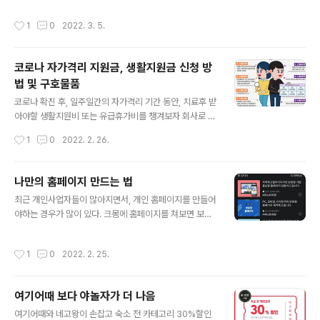
ADE IN JAPAN이다. CHINA보다 나아서 매우 만족스럽
어니플 남성니플패치를 알게 되어서 사게 되었는데, 너무
작성시간
1
0
2022. 3. 5.
다. 2월에 응모하..
좋아서 추천하게 됬다. 구성품은 니플패치 60개입이 들어
있고, 가격은 15,400원 정도이다. 가격은 이정도면 쿠팡
에서 사더라도 나쁘지 않은 가격인데, 사실 가격보다 중요
코로나 자가격리 지원금, 생활지원금 신청 방
한게 바로 품질이다. 아래처럼 검은색 봉지에 담겨서 왔다
법 및 구호물품
내가 남성니플패치를 사면서 중요하게 생각하는게 3가지
글 내용
가 있는데, 첫번째는 색깔을 비롯한, 유두의 돌출부를 감춰
코로나 확진 후, 일주일간의 자가격리 기간 동안, 치료후 받
줄 수 있는 기능성이 있는가 이다. 보시다시피 꼭지 부분에
아야할 생활지원비 또는 유급휴가비를 챙겨보자 회사로 부
한겹 더 감싸주어 꼭지부분을 두껍게 커버해 주는 기능이
터 유급 휴가를 받게 된 경우 사업자가 유급휴가비를 정부
작성시간
1
0
2022. 2. 26.
있다. 크기도 35mm로 남자의 유두/유..
를 통해 신청하게 되는 것이고, 유급 휴가를 받지 않은 확진
자의 경우 생활지원비를 거주자 지역에 있는 주민센터를
통해 신청하면 된다. 재택치료를 하게 되는 가구에는 건강
나만의 홈페이지 만드는 법
관리 세트를 배부한다. 구성품에는 약, 산소포화도 측정기,
글 내용
최근 개인사업자들이 많아지면서, 개인 홈페이지를 만들어
체온계, 자가 검사키트, 세척용 소독제 등이 있다. 산소포화
야하는 경우가 많이 있다. 크몽에 홈페이지를 쳐보면 보통
도 측정기는 손가락하나 넣어서 측정하면 바로 결과가 나
만드는 가격이 40만원 정도한다. 40만원을 들이지 않고도
온다. 체온측정기의 경우, 겨드랑이 전용으로 나왔고, 최종
쉽고 빠르게 나만의 홈페이지를 만들기 위한 방법을 소개
온도가 나올때까지 최소 30초이상 소요되서 상당히 느리
작성시간
1
0
2022. 2. 25.
하고자 한다. 홈페이지 제작 문의 서비스 '바른웹2'를 사용
다.
하면 간편하게 저렴하게 사용할 수 있다. 특히 제작시 무료
로 제작하고 관리비용을 월 3만원씩 내면서 유지보수 할
여기어때 보다 야놀자가 더 나음
수 있다는 것이 정말 장점인데, 대부분의 사업 아이템들이
글 내용
시작했다가 다시 엎고 다른 아이템으로 사업을 진행하는
여기어때와 네고왕이 손잡고 숙소 전 카테고리 30%할인