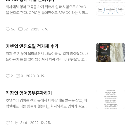
음/유창성/문법/어휘 등을 만족해야하기 때문에 자연 스러
글 내용
운 영어 회화 공부가 중요할 것 같다. 먼저 오픽 유형에 대
회사에서 영어 교육을 가기 위해서 입과 시험으로 SPAC
해서 알아보자 자기 소개는 시험에 들어가지는 않고 스킵
을 본다고 한다. OPIC은 들어봤어도 SPAC이라는 시험이
해도 된다. AL은 6% 정도 수준으로 3150단어 정도를 말
매우 생소한데 찾아보니 기업용으로 정확한 스피킹 실력평
해야하는데, 시험 시간으로 따지면 35분이상, 기존 IH라면
가가 가능한 기업/단체 전용 시험 (교육대상자 선정 및 성
작성시간
56
52
2023. 7. 9.
..
과측정, 신입사원선발, 해외주재원 선발 등)으로 SPAC이
라는 시험 솔루션을 만들어 기업들이 사용하고 있는 것 같
다. 시험후기들을 찾아보니 다음과 같다. > 주의사항 - 녹
카앤업 엔진오일 첨가제 후기
음시작 삐 소리 후 1초 뒤 답변하기 - 테스트 응시 중 다른
글 내용
실행이 있을 경우 시험 중단 - 크고 또렷하게 말하기 - 36
이제 봄 기운이 올라오면서 나들이를 갈 일이 많아졌다. 나
시간 이내에 시험 결과 전송 > 시험 part A-F 까지 , 각 파
들이용 차를 쓸 일이 많아져서 차량 점검 및 엔진오일 교체
트당 1~5문제로 구성 ( 총 소요시간은 15분 정도) 시험 전
를 진행하였는데, 이왕 엔진 오일를 교체 하면서 엔진오일
녹음 테스트 가능 Warming Up - 자기소개 - 이름..
첨가제를 함께 넣어주었다. 현대차는 기본점검을 8년까지
작성시간
2
0
2023. 3. 19.
진행해주지만 엔진 오일 비용은 당연히 별도이며 해당 가
격은 23년3월 18일 기준 92,000원이다. 작년에 비해 또
가격이 만원정도 뛴거 같다. 엔진오일 첨가제 비용은 3~5
직장인 영어공부혼자하기
만원이 추가로 드는데 이런 비용을 아끼기 위해서 첨가제
글 내용
를 별도로 구매 후 엔진오일 갈 때 정비소에서 함께 넣어달
옛날부터 영어를 진짜 못해서 대학갈때도 발목을 잡고, 취
라고 요청하면된다. 엔진오일 첨가제의 효과는 아래와 같
업할때도 나를 힘들게 했는데,,, 회사와서도 영어가 필요한
이 6개이다. 1. 엔진 성능 향상 2. 연비개선 3. 엔진 수명 연
상황이 많아서 입사 후에도 영어 공부를 하기 위해서 학원
장 4. 엔진 출력 및 파워 증대 5. 진동 및 소음 감소 6. 배기
도 다니고 아직도 계속 영어 전화를 신청해서 꾸준히 하고
작성시간
1
346
2022. 12. 25.
가스 감..
있다. 내가 느끼는 영어는 다른 공부처럼 시험을 위해 빡 집
중해서 외우고 시험보는 것이 아니라, 평소에 영어를 접하