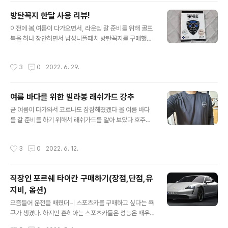
는 기회를 늘려 감을 계속 유지하거나 자연스레 영어 실력
방탄꼭지 한달 사용 리뷰!
이 향상되도록 하는 것에 집중하고 있다. 본질적인 실력을
글 내용
늘리고 싶은 것이지 영어 점수를 잘 받고 싶은 것이 아니기
이전에 봄,여름이 다가오면서, 라운딩 갈 준비를 위해 골프
때문이다. 그런데 단순 영어 노출 기회를 늘리고자 학원을
복을 하나 장만하면서 남성니플패치 방탄꼭지를 구매했었
다니기에는 돈이 너무 아까웠고, 영어 전화만 하기에 부족
다. 그리고 나서 1달이 지나고 다시 1달 사용리뷰를 이렇게
한 느낌이 있었는데, 마침 3030잉글리시에서 영어공부혼
쓰게 되었다. 기존의 3가지 장점을 꼽아봤는데 1달 사용 후
작성시간
3
0
2022. 6. 29.
자할 수 있는 어플을 알게 되었..
에도 그러한 장점은 그래로이다. 확실히 기존 남성니플패
치에 비해 짓무름/ 간지러움/ 트러블 없고 뗄 때 아프지 않
은 점이 특출 났다. 구성품은 남성니플패치 60개입이 들어
여름 바다를 위한 빌라봉 래쉬가드 강추
있고, 가격은 15,400원 정도이다. 가격은 이정도면 쿠팡
글 내용
에서 사더라도 나쁘지 않은 가격인데, 사실 가격보다 중요
곧 여름이 다가와서 코로나도 잠잠해졌겠다 올 여름 바다
한게 바로 품질이다. 아래처럼 검은색 봉지에 담겨서 왔다
를 갈 준비를 하기 위해서 래쉬가드를 알아 보았다 호주에
내가 남성니플패치를 사면서 중요하게 생각하는게 3가지
서도 여름에 서핑을 했기 때문에 올 여름 오랜만에 서핑하
가 있는데, 첫번째는 색깔을 비롯한, 유두의 돌출부를 감춰
면 좋을 것 같다. 래쉬가드 입고 양양에서 서핑을 하면 좋을
작성시간
3
0
2022. 6. 12.
줄 수 있는 기능성이 있는가 이..
것 같아서 여름 대표 브랜드 빌라봉의 래쉬가드를 사게 되
었는데 아트웍 프린트가 돋보이는 루즈핏 긴팔 래쉬가드를
골랐다. 로고 포인트가 귀엽고, 여자 래쉬가드를 팔고 있기
직장인 포르쉐 타이칸 구매하기(장점,단점,유
때문에 커플로 함께 착용 가능한 래쉬가드이다. 22SS 빌
지비, 옵션)
라봉 스윔 라인업을 찾아보면 된다. 키는 176 몸무게 74인
글 내용
데 105 사이즈에 해당하는 L가 잘 맞았다. 바지는 약간 밝
요즘들어 운전을 배웠더니 스포츠카를 구매하고 싶다는 욕
은 남색인데 위아래 너무 검검이면 해녀복같아서 이런 포
구가 생겼다. 하지만 흔히아는 스포츠카들은 성능은 매우
인트를 주었다. 다리를 들어올리면 이 정도다. 전체적으로
좋지만 실용성이 떨어져서 데일리카로는 부족하다. 한국의
작성시간