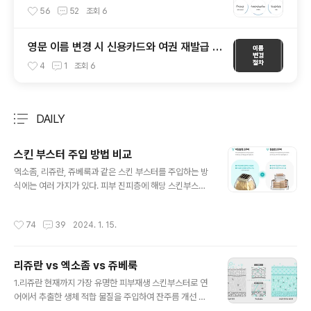
56
52
조회
6
영문 이름 변경 시 신용카드와 여권 재발급 절
차
4
1
조회
6
DAILY
분류 전체보기
주요 글 목록
스킨 부스터 주입 방법 비교
글 내용
엑소좀, 리쥬란, 쥬베룩과 같은 스킨 부스터를 주입하는 방
식에는 여러 가지가 있다. 피부 진피층에 해당 스킨부스터
를 직접 주사 바늘로 주입하는 손주사 부터, 미세 니들 9개
로 음압을 이용하여 약물을 주입하는 더마샤인 프로, 더 작
작성시간
74
39
2024. 1. 15.
은 니들로 피부에 삽입하여 표피 손상을 완화하고 순간적
인 고주파를 발생 시켜 콜라겐 생성에 도움을 주는 포텐자
레이저, 마지막으로 가장 최신 기술로 알려져 있는 바늘이
리쥬란 vs 엑소좀 vs 쥬베룩
없는 시술인 미라젯 등이 있다. 주입 방식 형태 특징 통증
글 내용
손주사 단순 니들 니들로 직접 주입을 함으로 써, 극소 부위
1.리쥬란 현재까지 가장 유명한 피부재생 스킨부스터로 연
에 원하는 용량만큼 주입하여 환자 피부에 맞춤시술 가능
어에서 추출한 생체 적합 물질을 주입하여 잔주름 개선 및
매우 아픔 더마샤인 미세 니들(9개) 음압을 이용한 전동식
탄력 개선, 피부흉터 개선, 유수분 밸런스 등의 복합적인 효