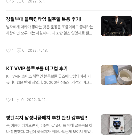
5
0
2022. 5. 1.
루즈핏 디자인으로 편안하고 ..
도로가 외국처럼 쭉쭉 뻗어갈 수 있는 도로도 많지 않을 뿐
더러 길막히는 구간이 너무 많고 최근에 어린이 보호구역
이 넘치기 때문에 마력이 500이 넘어가는 차들은 제 성능
강철부대 블랙킹타임 일주일 복용 후기!
을 내기에는 영 부족하다 하지만 편안한 스포츠카의 특성
글 내용
남자에게 마카가 좋다는 것은 운동을 조금이라도 좋아하는
을 가지면서 가격도 합리적인 차를 찾았다 바로 포르쉐 타
사람이면 모두 아는 사실이다. 나 또한 헬스 영양제로 필수
이칸 4S 이다. 포르쉐를 추천하는 이유는 여러가지가 있는
로 먹는 것이 나우푸드의 마카 아연 아르기닌 3형제이다.
데 먼저 이 차는 일반적인 스포츠카와 달리 4도어로 뒷자
그런데 블랙킹타임이라고 건강기능식품중에 블랙마카라는
석에 레그 여유는 크지 않지만 4명이 탈 수 있고 엔진이 없
작성시간
4
0
2022. 4. 18.
이름으로 유명하길래 찾아봤다. 정자에 운동성 개선을 준
는 전기자동차라 앞/뒤에 트렁크가 있다. 뒤 트렁크에는 골
다는 표현으로 좀 젊은 남자에겐 필요가 없을 수 있을 것 같
프백을 2개정도는 들어갈 여유는 된다. 물..
은 느낌이지만, 헬창에게 건강한 신체운동성을 갖기 위해
KT VVIP 블루보틀 머그컵 후기
서 프리미엄 마카인 블랙마카를 섭취하는 것이 더 도움이
글 내용
될 수 있다. 성분은 단순히 마카만 있는 것이 아니다. 비타
KT VVIP 초이스 해택인 블루보틀 굿즈에 당첨되어서 커
민 B군(나이아신, 판토텐산, 엽산, 비타민 B1, B2, B6, B1
뮤니티컵을 받게 되었다. 30000원 정도의 가격의 머그컵
2 등)을 통해서 피로 회복이나 체내 에너지 생산에 도움이
으로 보면된다 매번 블루보틀의 머그컵이 제공되는 건 아
되는 비타민 성분도 포함이 되어있고, 아연을 통해 면역력
니고 월마다 다르다 3월에는 콜드브루 보틀이 제공된다 또
작성시간
1
0
2022. 3. 12.
개선에 도움을 준다. 아..
한 월 500명 정도 추첨을 통해 정해지는 것이기 때문에 이
또한 당첨되는 것도 쉽지 않다. KT 홈페이지 블루보틀 이
벤트 페이지에서 응모가 필요하다. 블루보틀의 이미지 답
방탄꼭지 남성니플패치 추천 완전 강추템!!
게 아주 고급스럽고 마음에 든다. 무엇보다 KT맴버쉽을 통
글 내용
해 무료로 받아서 더 좋은 것 같다. 밑에가 좀 더 볼록해서
봄,여름이 다가오면서, 라운딩 갈 준비를 위해 골프복을 하
안정감을 준다. 뜨거운 물을 부었을 때도 꺠질 것 같은 느낌
나 장만했다. 그런데 젖꼭지가 튀어나오는게 보여서 잊었
은 없고, 온도에 따른 보전율이 좋다. 블루보틀 머그컵은 M
던 니플패치가 떠올라서 구매를 하게 되었다. 방탄꼭지 에