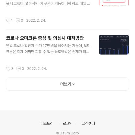
경우가 있다. 그럴때 마다 40만원씩 제작비용을 들이기는
을 네고했다. 앱에서만 이 쿠폰이 가능하니까 참고 매일 오
불필요한 추가비용이 드는 상황이지만, 바른 웹에서 진행
후 1시에 해당 쿠폰을 받을 수 있다. 첫날은 7시에 오픈했
하게 되면 계속 수정이 가능하다. 5년을 잡고 월 3만원씩
지만 앱이 정상적으로 작동하지 않아서 추가 보상이 기다
작성시간
1
0
2022. 2. 24.
관리비용을 지불한다고 가정하면 총 비..
려진다 앱도 정상적으로 작동하지 않고 서비스도 구리다.
야놀자의 경우, 10분안에 결제 방법을 변경하거나 다른 결
제를 위해 결제 취소를 원하는 경우 100% 환불을 해주는
코로나 오미크론 증상 및 의심시 대처방안
데 여기어때는 해주지 않아서 매우 불편하다. 역시 여기어
글 내용
때보다 야놀자 쓰는게 더 나은 것 같다. 여기어때는 반성하
연일 코로나 확진자 수가 17만명을 넘어서는 가운데, 오미
도록
크론은 이제 어쩌면 피할 수 없는 풍토병같은 존재가 되었
다. 아무리 조심해도, 무방비하게 당할 수 밖에 없기 때문에
방역을 철저히해도 걸릴 수 있다는 충분한 인지가 필요하
작성시간
3
0
2022. 2. 24.
다. 심지어 3차 백신을 맞고 나서 항체가 최고치에 달았을
때도 오미크론에 의한 돌파감염 사례가 급증하고 있다. 지
금 현재의 백신은 오미크론에게 물백신, 효과가 전혀 없다
더보기
고 보면 된다. 먼저 오미크론임을 판단할 수 있는 오미크론
의심증상부터 살펴보자. 기존 델타와 다르게 발현 증상은
열이 아니다 오미크론 의심증상 대표적으로 5개정도를 뽑
아 볼 수 있는데, 1. 인후통(목이 따가움) 2. 기침 3. 콧물 4.
무기력증 5. 두통 발생하는 증상의 빈도 수로 나열해 보았
다. 요즘에 인후..
의안내
티스토리
로그인
고객센터
© Daum Corp.