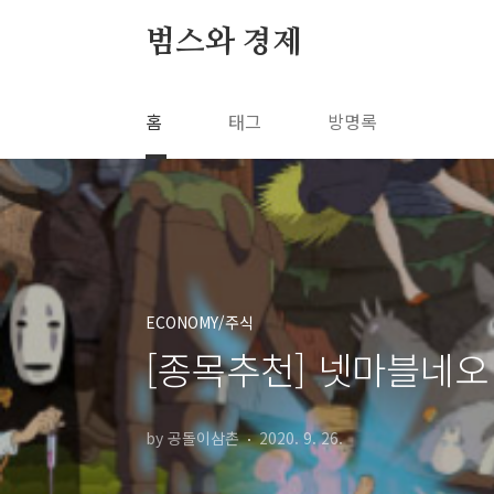
본문 바로가기
범스와 경제
홈
태그
방명록
ECONOMY/주식
[종목추천] 넷마블네오
by 공돌이삼촌
2020. 9. 26.