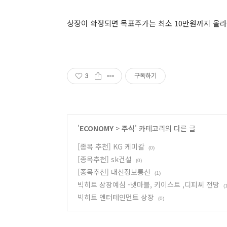
상장이 확정되면 목표주가는 최소 10만원까지 올라
3
구독하기
'
ECONOMY
>
주식
' 카테고리의 다른 글
[종목 추천] KG 케미칼
(0)
[종목추천] sk건설
(0)
[종목추천] 대신정보통신
(1)
빅히트 상장예심 -넷마블, 키이스트 ,디피씨 전망
(
빅히트 엔터테인먼트 상장
(0)