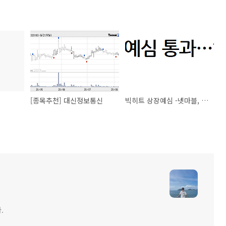
[종목추천] 대신정보통신
빅히트 상장예심 -넷마블, 키이스트 ,디피씨 전망
.