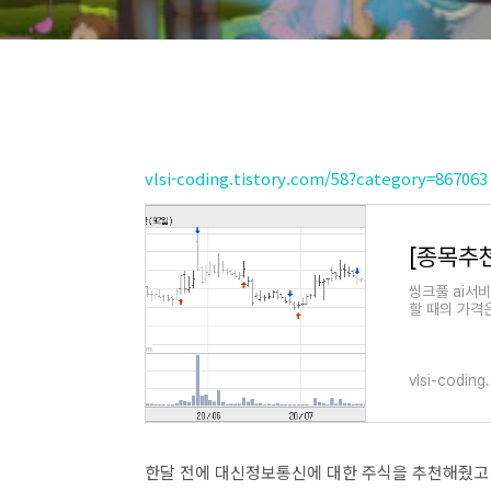
vlsi-coding.tistory.com/58?category=867063
[종목추
씽크풀 ai서
할 때의 가격
것이다. 테마
vlsi-coding
한달 전에 대신정보통신에 대한 주식을 추천해줬고 