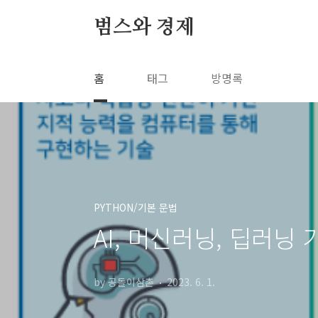
본문 바로가기
범스와 경제
홈
태그
방명록
PYTHON/기본 문법
AI, 머신러닝, 딥러닝 
by 공돌이삼촌
2023. 6. 1.