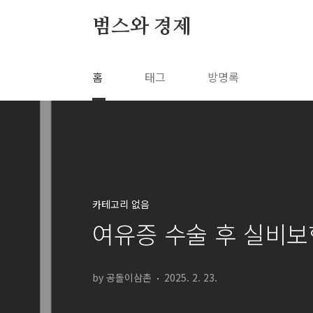
본문 바로가기
범스와 경제
홈
태그
방명록
카테고리 없음
여유증 수술 후 실비보
by 공돌이삼촌
2025. 2. 23.